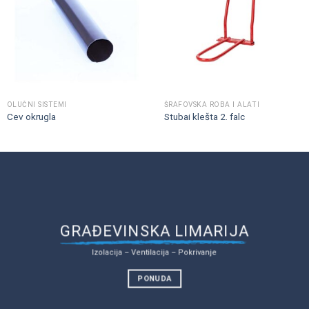
OLUČNI SISTEMI
ŠRAFOVSKA ROBA I ALATI
Cev okrugla
Stubai klešta 2. falc
GRAĐEVINSKA LIMARIJA
Izolacija – Ventilacija – Pokrivanje
PONUDA