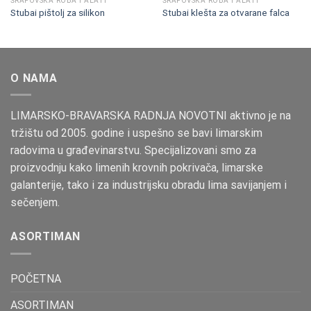
ŠRAFOVSKA ROBA I ALATI
ŠRAFOVSKA ROBA I ALATI
Stubai pištolj za silikon
Stubai klešta za otvarane falca
O NAMA
LIMARSKO-BRAVARSKA RADNJA NOVOTNI aktivno je na
tržištu od 2005. godine i uspešno se bavi limarskim
radovima u građevinarstvu. Specijalizovani smo za
proizvodnju kako limenih krovnih pokrivača, limarske
galanterije, tako i za industrijsku obradu lima savijanjem i
sečenjem.
ASORTIMAN
POČETNA
ASORTIMAN