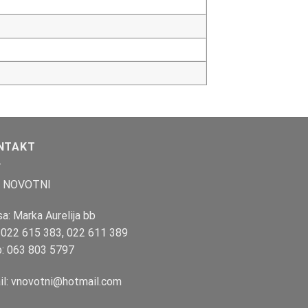
NTAKT
 NOVOTNI
a: Marka Aurelija bb
:
022 615 383
,
022 611 389
b:
063 803 5797
il:
vnovotni@hotmail.com