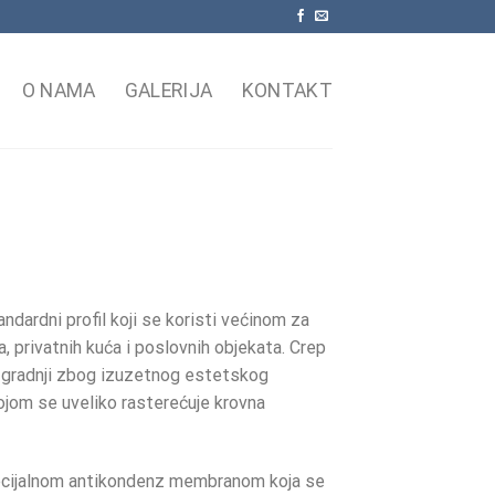
O NAMA
GALERIJA
KONTAKT
ndardni profil koji se koristi većinom za
, privatnih kuća i poslovnih objekata. Crep
 gradnji zbog izuzetnog estetskog
ojom se uveliko rasterećuje krovna
pecijalnom antikondenz membranom koja se