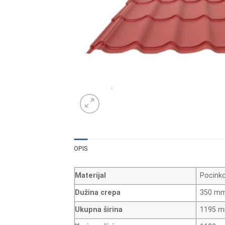
OPIS
Materijal
Pocinko
Dužina crepa
350 m
Ukupna širina
1195 