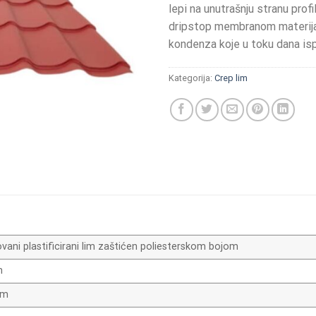
lepi na unutrašnju stranu pro
dripstop membranom materijal
kondenza koje u toku dana isp
Kategorija:
Crep lim
vani plastificirani lim zaštićen poliesterskom bojom
m
mm