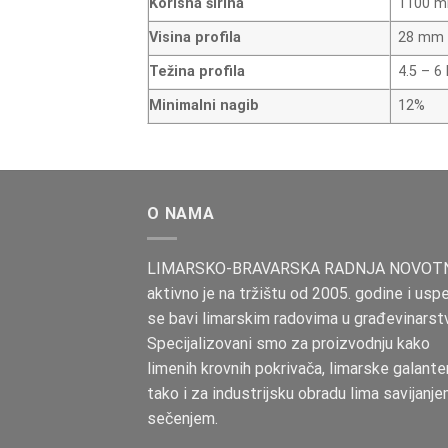
Korisna širina
1100 
Visina profila
28 mm
Težina profila
4.5 – 6
Minimalni nagib
12%
O NAMA
LIMARSKO-BRAVARSKA RADNJA NOVOT
aktivno je na tržištu od 2005. godine i usp
se bavi limarskim radovima u građevinarst
Specijalizovani smo za proizvodnju kako
limenih krovnih pokrivača, limarske galanter
tako i za industrijsku obradu lima savijanje
sečenjem.