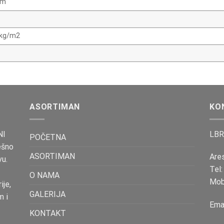
mm
 kg/m2
ASORTIMAN
KO
NI
LBR
POČETNA
ešno
ASORTIMAN
Ares
vu.
Tel
O NAMA
Mo
ije,
GALERIJA
m i
Ema
KONTAKT