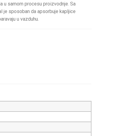
fila u samom procesu proizvodnje. Sa
 je sposoban da apsorbuje kapljice
aravaju u vazduhu.