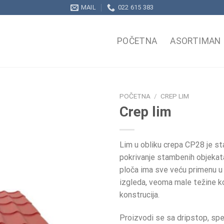
MAIL
022 615 383
POČETNA
ASORTIMAN
POČETNA
/
CREP LIM
Crep lim
Lim u obliku crepa CP28 je sta
pokrivanje stambenih objekata
ploča ima sve veću primenu u
izgleda, veoma male težine k
konstrucija.
Proizvodi se sa dripstop, s