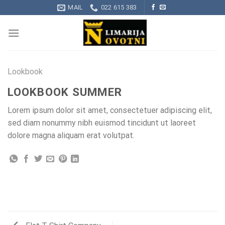
Skip
MAIL
022 615 383
to
content
Lookbook
LOOKBOOK SUMMER
Lorem ipsum dolor sit amet, consectetuer adipiscing elit,
sed diam nonummy nibh euismod tincidunt ut laoreet
dolore magna aliquam erat volutpat.